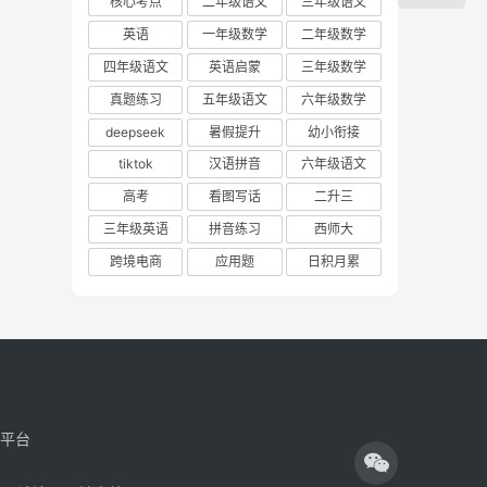
核心考点
二年级语文
三年级语文
英语
一年级数学
二年级数学
四年级语文
英语启蒙
三年级数学
真题练习
五年级语文
六年级数学
deepseek
暑假提升
幼小衔接
tiktok
汉语拼音
六年级语文
高考
看图写话
二升三
三年级英语
拼音练习
西师大
跨境电商
应用题
日积月累
享平台