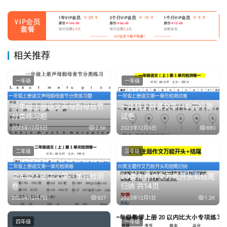
相关推荐
一年级
一年级
一年级上册语文声母韵母音节
一年级上册语文第一单元检测
分类练习题
试卷
2023年12月5日
2.5K
2023年12月6日
690
二年级
三年级
二年级上册语文第一单元检测
20类主题作文万能开头和结尾
卷
归纳 共14页
2023年12月7日
827
2023年12月1日
1.2K
四年级
一年级