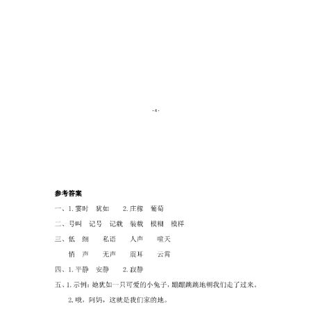
资
料
登录
注册
自
媒
体
资
源
高
中
资
料
儿
童
国