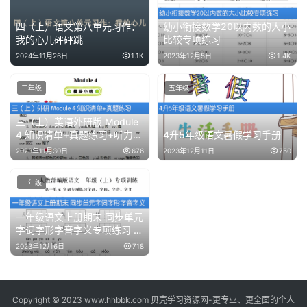
四（上）语文第八单元习作：
幼小衔接数学20以内数的大小
我的心儿砰砰跳
比较专项练习
2024年11月26日
1.1K
2023年12月5日
1.4K
三年级
五年级
三（上）英语外研版 Module
4 知识清单+真题练习+听力练
4升5年级语文暑假学习手册
习
2023年11月30日
676
2023年12月11日
750
一年级
一年级语文上册期末 同步单元
字词字形字音字义专项练习 共
45页
2023年12月6日
718
Copyright © 2023 www.hhbbk.com 贝壳学习资源网-更专业、更全面的个人