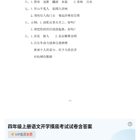
学
启
蒙
儿
童
英
语
启
蒙
已付
四年级上册语文开学摸底考试试卷含答案
VIP会员
免费