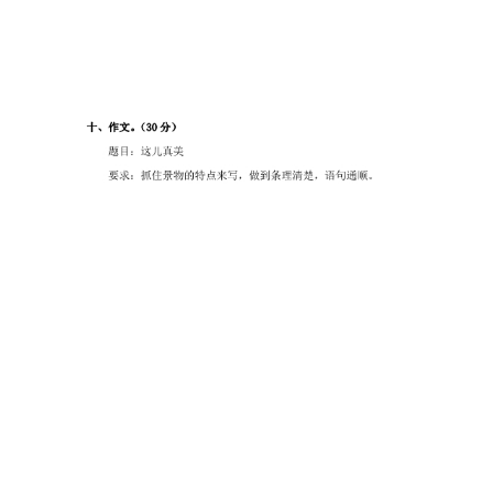
婴
早
教
A
I
教
程
资
源
初
中
资
料
小
学