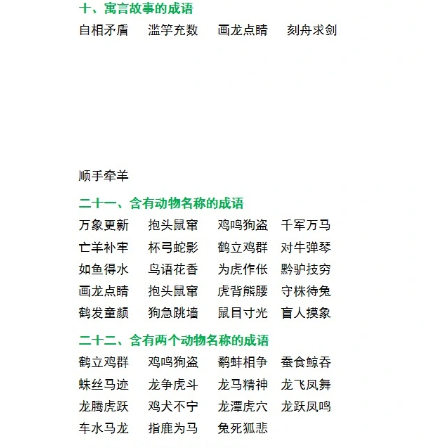
母
婴
早
教
A
I
教
程
资
源
初
中
资
料
小