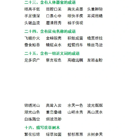
学
资
料
登录
注册
自
媒
体
资
源
高
中
资
料
儿
童
国