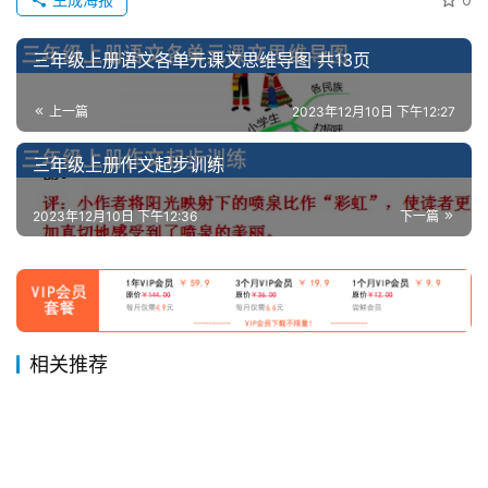
三年级上册语文各单元课文思维导图 共13页
上一篇
2023年12月10日 下午12:27
三年级上册作文起步训练
2023年12月10日 下午12:36
下一篇
相关推荐
三年级语文上册必背、选背等
三年级上册数学口算练习
2023年11月29日
1.6K
2023年12月8日
701
三年级语文上册句子专项练习
四年级语文上册各课中心思想
背诵内容及闯关表 共13页
2023年12月8日
692
2023年12月1日
856
三年级
三年级
二升三 部编版三年级语文上册
二升三年级暑期各类型数学应
共17页
2023年12月8日
8.7K
期末总结 共7页
2023年12月8日
660
三年级
三年级
西师大版六年级上册数学单元
三年级上册语文期末 必背诵内
课外阅读理解练习
2023年12月12日
667
用题专项练习
2023年12月19日
834
三年级
三年级
四年级语文上册四字词语汇总
测试 _图形的变换和位置的确
2023年12月1日
804
容汇总 共12页
六年级
三年级
含词语解释 共七页
四年级
定（含解析）