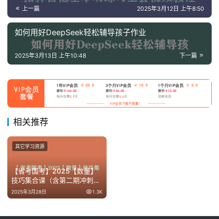
上一篇
2025年3月12日 上午8:50
如何用好DeepSeek轻松辅导孩子作业
2025年3月13日 上午10:48
下一篇
相关推荐
其它学习资源
【省考国考】2025【数量】
技巧集合课（含第二期冲刺计
划+讲义）MP4 【2.9GB】
2025年3月28日
1.3K