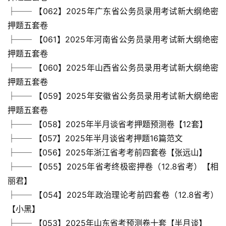
学
├── 【062】2025年广东省公务员录用考试新大纲绝密
资
押题五套卷
料
├── 【061】2025年河南省公务员录用考试新大纲绝密
登录
注册
押题五套卷
自
├── 【060】2025年山西省公务员录用考试新大纲绝密
媒
押题五套卷
体
资
├── 【059】2025年安徽省公务员录用考试新大纲绝密
源
押题五套卷
├── 【058】2025年半月谈省考押题预测卷【12套】
高
├── 【057】2025年半月谈省考押题16篇范文
中
├── 【056】2025年浙江省考考前四套卷【张远山】
资
├── 【055】2025年省考终极密押卷（12.8省考）【相
料
丽君】
├── 【054】2025年政治理论考前四套卷（12.8省考）
儿
【小黑】
童
国
├── 【053】2025年山东省考预测卷十套【半月谈】