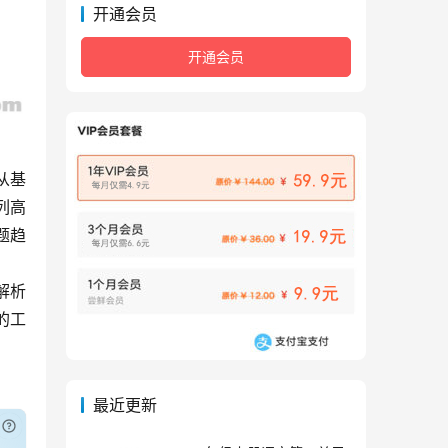
开通会员
开通会员
从基
列高
题趋
解析
的工
最近更新
已付费？
登录
或
刷新