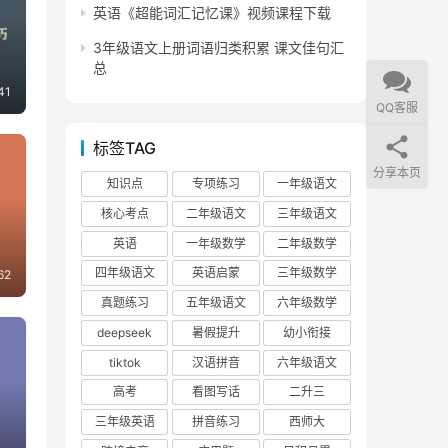
英语《超能词汇记忆课》视频课程下载
3年级语文上册词语归类积累 课文佳句汇
总
41
QQ客服
标签TAG
分享本页
知识点
专项练习
一年级语文
核心考点
二年级语文
三年级语文
英语
一年级数学
二年级数学
四年级语文
英语启蒙
三年级数学
62
真题练习
五年级语文
六年级数学
deepseek
暑假提升
幼小衔接
tiktok
汉语拼音
六年级语文
高考
看图写话
二升三
三年级英语
拼音练习
西师大