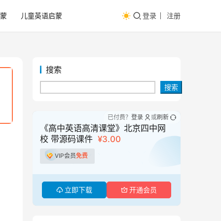
蒙
儿童英语启蒙
登录
注册
搜索
搜索
已付费？
登录
或
刷新
《高中英语高清课堂》北京四中网
校 带源码课件
¥3.00
VIP会员
免费
立即下载
开通会员