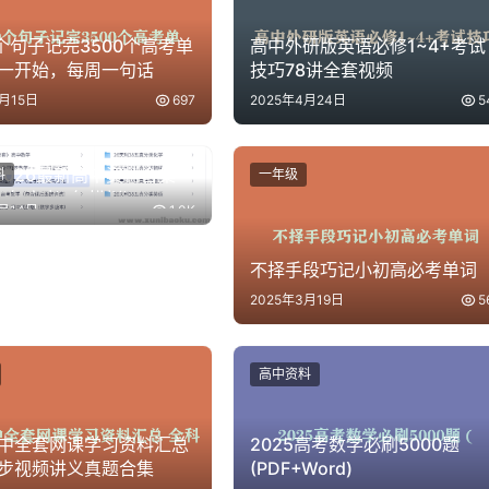
0个句子记完3500个高考单
高中外研版英语必修1~4+考试
一开始，每周一句话
技巧78讲全套视频
4月15日
697
2025年4月24日
5
]2026最新高中资料合集
料
一年级
5年高考3年模拟）
7月14日
1.0K
]
不择手段巧记小初高必考单词
2025年3月19日
5
高中资料
中全套网课学习资料汇总
2025高考数学必刷5000题
步视频讲义真题合集
(PDF+Word)