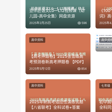
豆伴匠语文L0—L12视频课（幼
《10
儿园-高中全集）网盘资源
词》高
2025年2月25日
596
2025年
[高考
高中资料
高中资
（包含
2025年
[7.5GB
【高考押题卷】2025张雪峰高
考预测卷新高考押题卷 【PDF】
2025年5月12日
854
高中资料
七年级
2025年新高考适应性演练试题
初中高
【八省联考】全科试卷+答案
全科同