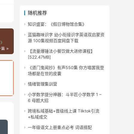
随机推荐
知识盛宴：《假日博物馆合集》
蓝猫趣味识字 幼小衔接识字英语双启蒙资
源 100集视频百度网盘下载
一篇
【流量爆锤法小餐饮做大进修课程】
[522.47MB]
《道门鬼闻抄》有声550集 你方唱罢我登
场都是在世的皮囊
情绪管理集训营
小学数学提分神器：斗半匠小学数学 1 –
6 母题大招
跨境私域基础+晋级线上课 Tilktok引流
+私域成交
一年级语文上册重点必考 词语搭配