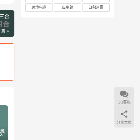
跨境电商
应用题
日积月累
三合
一篇
QQ客服
分享本页
放