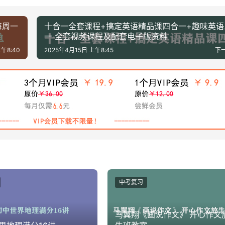
每周一
十合一全套课程+搞定英语精品课四合一+趣味英语
一 全套视频课程及配套电子版资料
午8:40
2025年4月15日 上午8:45
下
中考复习
马翼翔《画说作文》 开心作文