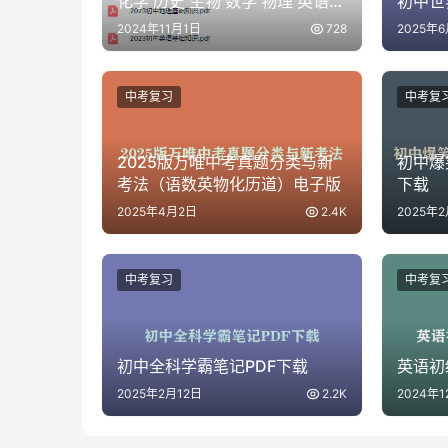
化学 历史 生物 数学 物理 英语
初中世
语文
2024年11月1日
728
2025年
中考复习
中考复
2025版万唯中考真题分类与新
初中爆
考法（语数英物化历道）电子版
下载
2025年4月2日
2.4K
2025年
中考复习
中考复
初中全科学霸笔记PDF下载
英语初
2025年2月12日
2.2K
2024年1