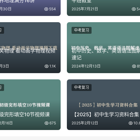
界地理满分16讲
牛班教室
6月30日
554
2025年7月21日
5
习
中考复习
笑物理 看动画学物理视频
初中历史、数学、英语语法图
速记
2月3日
1.1K
2024年12月13日
8
习
中考复习
级完形填空10节视频课
【2025】初中生学习资料合集
2月16日
675
2025年2月12日
10.