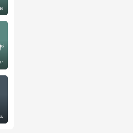
46
解
52
6K