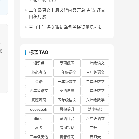
二年级语文上册必背内容汇总 古诗 译文
日积月累
三（上）语文造句举例关联词常见扩句
果
您
标签TAG
知识点
专项练习
一年级语文
核心考点
二年级语文
三年级语文
英语
一年级数学
二年级数学
四年级语文
英语启蒙
三年级数学
真题练习
五年级语文
六年级数学
deepseek
暑假提升
幼小衔接
tiktok
汉语拼音
六年级语文
高考
看图写话
二升三
三年级英语
拼音练习
西师大