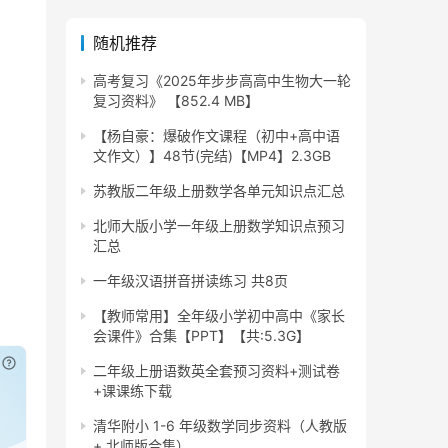
随机推荐
高考复习《2025年步步高高中生物大一轮
复习资料》 【852.4 MB】
【杨自豪：爆破作文课程（初中+高中语
文作文）】48节(完结)【MP4】2.3GB
苏教版二年级上册数学各单元知识点汇总
北师大版小学一年级上册数学知识点预习
汇总
一年级汉语拼音拼读练习 共8页
【教师常用】全年级小学初中高中《家长
会课件》合集【PPT】【共:5.3G】
已付费？
登录
或
刷新
二年级上册语数英全套预习资料+测试卷
+课课练下载
清华附小 1-6 年级数学同步资料（人教版
+ 北师版合集）