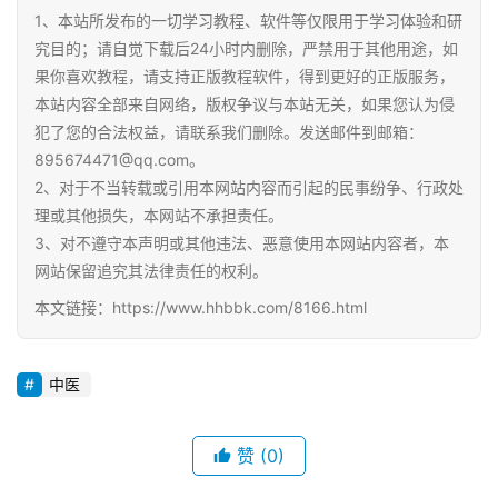
1、本站所发布的一切学习教程、软件等仅限用于学习体验和研
小
究目的；请自觉下载后24小时内删除，严禁用于其他用途，如
学
果你喜欢教程，请支持正版教程软件，得到更好的正版服务，
资
本站内容全部来自网络，版权争议与本站无关，如果您认为侵
料
犯了您的合法权益，请联系我们删除。发送邮件到邮箱：
895674471@qq.com。
登录
注册
2、对于不当转载或引用本网站内容而引起的民事纷争、行政处
自
媒
理或其他损失，本网站不承担责任。
体
3、对不遵守本声明或其他违法、恶意使用本网站内容者，本
资
网站保留追究其法律责任的权利。
源
本文链接：https://www.hhbbk.com/8166.html
高
中
中医
资
料
赞
(0)