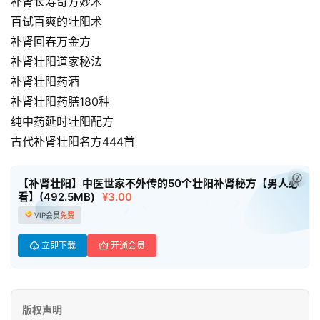
补肾长寿奇方妙术
页
百试百爽的壮阳术
补肾回春万金方
母
补肾壮阳道家秘法
婴
早
补肾壮阳药酒
教
补肾壮阳药膳180种
纯中药延时壮阳配方
A
古代补肾壮阳名方444首
I
教
已付
【补肾壮阳】中医世家不外传的50个壮阳补肾秘方【男人必
程
看】(492.5MB)
¥3.00
资
VIP会员
免费
源
立即下载
开通会员
初
中
资
版权声明
料