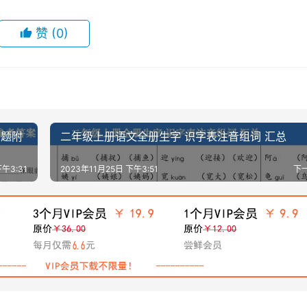
赞
(0)
习题附
二年级上册语文全册生字 识字表注音组词 汇总
下午3:31
2023年11月25日 下午3:51
下