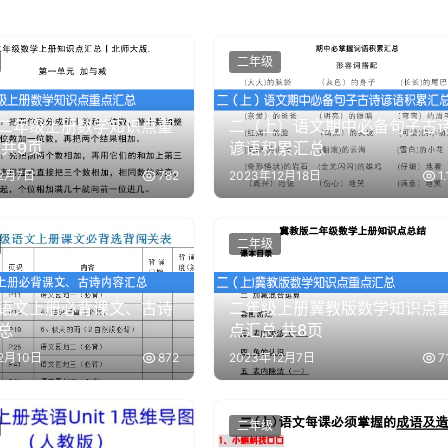
二年级
二年级上册数学知识点重
二（上）语文期中必备句子古
 共9页
谚语积累汇总
12月7日
782
2023年12月18日
1
二年级
语文上册必背课文、古诗
二年级上册冀教版数学知识点
总
点汇总 共8页
2月10日
872
2023年12月7日
7
二年级