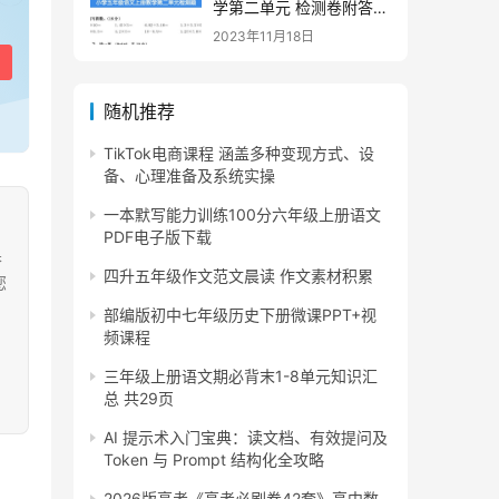
学第二单元 检测卷附答案
下载
2023年11月18日
随机推荐
TikTok电商课程 涵盖多种变现方式、设
备、心理准备及系统实操
一本默写能力训练100分六年级上册语文
PDF电子版下载
果
四升五年级作文范文晨读 作文素材积累
您
部编版初中七年级历史下册微课PPT+视
频课程
三年级上册语文期必背末1-8单元知识汇
总 共29页
AI 提示术入门宝典：读文档、有效提问及
Token 与 Prompt 结构化全攻略
2026版高考《高考必刷卷42套》高中数