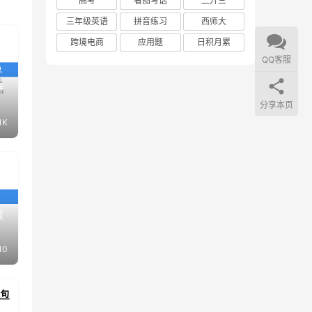
高考
看图写话
二升三
三年级英语
拼音练习
西师大
跨境电商
应用题
日积月累
QQ客服
诗
分享本页
.1K
重
10