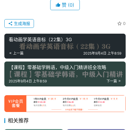
资
赞
(0)
料
儿
生成海报
0
童
国
看动画学英语音标（22集）3G
学
启
上一篇
2025年9月4日 上午8:59
蒙
【课程】零基础学韩语，中级入门精讲班全攻略
儿
童
2025年9月4日 上午8:59
下一篇
英
语
启
蒙
相关推荐