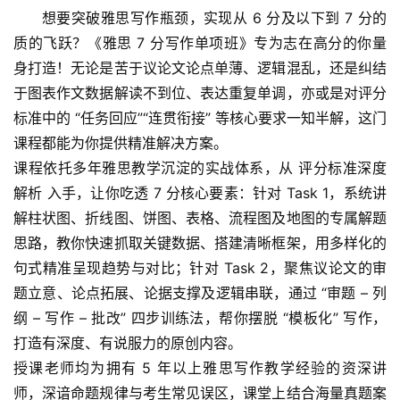
想要突破雅思写作瓶颈，实现从 6 分及以下到 7 分的
质的飞跃？《雅思 7 分写作单项班》专为志在高分的你量
身打造！无论是苦于议论文论点单薄、逻辑混乱，还是纠结
于图表作文数据解读不到位、表达重复单调，亦或是对评分
标准中的 “任务回应”“连贯衔接” 等核心要求一知半解，这门
课程都能为你提供精准解决方案。
课程依托多年雅思教学沉淀的实战体系，从 评分标准深度
解析 入手，让你吃透 7 分核心要素：针对 Task 1，系统讲
解柱状图、折线图、饼图、表格、流程图及地图的专属解题
思路，教你快速抓取关键数据、搭建清晰框架，用多样化的
句式精准呈现趋势与对比；针对 Task 2，聚焦议论文的审
题立意、论点拓展、论据支撑及逻辑串联，通过 “审题 – 列
纲 – 写作 – 批改” 四步训练法，帮你摆脱 “模板化” 写作，
打造有深度、有说服力的原创内容。
授课老师均为拥有 5 年以上雅思写作教学经验的资深讲
师，深谙命题规律与考生常见误区，课堂上结合海量真题案