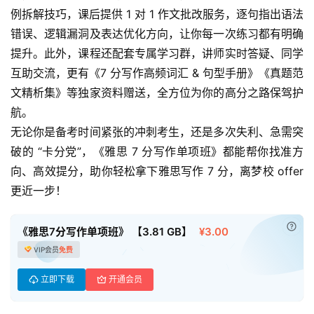
例拆解技巧，课后提供 1 对 1 作文批改服务，逐句指出语法
错误、逻辑漏洞及表达优化方向，让你每一次练习都有明确
首
提升。此外，课程还配套专属学习群，讲师实时答疑、同学
页
互助交流，更有《7 分写作高频词汇 & 句型手册》《真题范
文精析集》等独家资料赠送，全方位为你的高分之路保驾护
母
航。
婴
无论你是备考时间紧张的冲刺考生，还是多次失利、急需突
早
教
破的 “卡分党”，《雅思 7 分写作单项班》都能帮你找准方
向、高效提分，助你轻松拿下雅思写作 7 分，离梦校 offer 
A
更近一步！
I
教
已付
《雅思7分写作单项班》 【3.81 GB】
¥3.00
程
VIP会员
免费
资
源
立即下载
开通会员
初