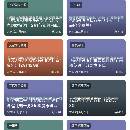
其它学习资源
一年级
《最强大脑脑科学背单词》夸
杨妈英语课程合集（小阶+中
克网盘资源｜261节视频+四
高阶全覆盖）
六级考研高频词汇
2025年2月20日
795
2025年4月1日
7.5K
其它学习资源
高中资料
【艾力老师《原力英语课程合
《高中英语》全套视频课程 高
集》】[281.12GB]
效英语上分网盘下载
2025年9月4日
2.6K
2025年2月12日
749
其它学习资源
其它学习资源
小学到高中全阶段的词汇速记
看动画学英语音标（22集）
课程【刘一男3500魔卡词
3G
【1-3500词汇分类精讲速
2025年9月17日
486
2025年9月4日
426
记】】[218.87GB]
一年级
其它学习资源