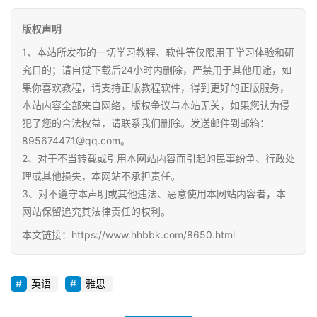
中
版权声明
资
料
1、本站所发布的一切学习教程、软件等仅限用于学习体验和研
究目的；请自觉下载后24小时内删除，严禁用于其他用途，如
小
果你喜欢教程，请支持正版教程软件，得到更好的正版服务，
学
本站内容全部来自网络，版权争议与本站无关，如果您认为侵
资
犯了您的合法权益，请联系我们删除。发送邮件到邮箱：
料
895674471@qq.com。
2、对于不当转载或引用本网站内容而引起的民事纷争、行政处
登录
注册
理或其他损失，本网站不承担责任。
自
3、对不遵守本声明或其他违法、恶意使用本网站内容者，本
媒
体
网站保留追究其法律责任的权利。
资
本文链接：https://www.hhbbk.com/8650.html
源
英语
雅思
高
中