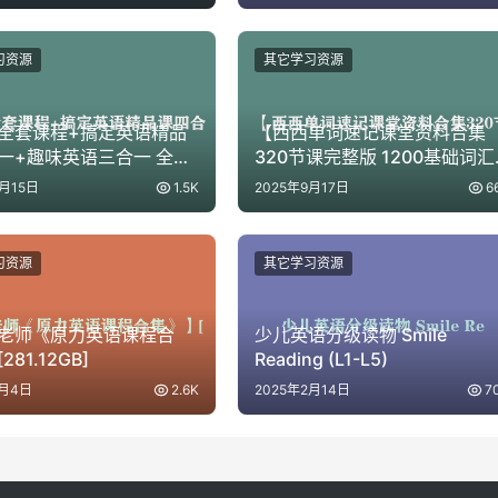
习资源
其它学习资源
全套课程+搞定英语精品
【西西单词速记课堂资料合集
一+趣味英语三合一 全套
320节课完整版 1200基础词汇
程及配套电子版资料
+4300考研词汇+6000词根
4月15日
1.5K
2025年9月17日
6
+四…
习资源
其它学习资源
老师《原力英语课程合
少儿英语分级读物 Smile
81.12GB]
Reading (L1-L5)
9月4日
2.6K
2025年2月14日
7