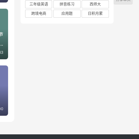
三年级英语
拼音练习
西师大
跨境电商
应用题
日积月累
63
00