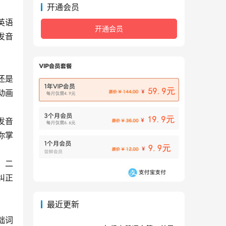
开通会员
英语
开通会员
发音
还是
动画
发音
你掌
；二
纠正
最近更新
础词