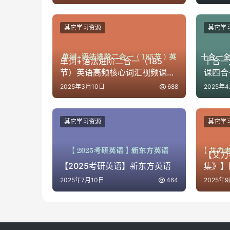
其它学习资源
其它学
单词+语法进阶二合一（185
十合一
节）英语高频核心词汇视频课下
课四合
载
视频课
2025年3月10日
688
2025年
其它学习资源
其它学
【艾力
【2025考研英语】新东方英语
集》】[2
2025年7月10日
464
2025年