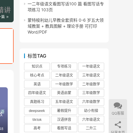
一二年级语文看图写话100 篇 看图写话专
项练习 103页
一篇
蒙特梭利幼儿早教全套资料 0-6 岁五大领
域教案 + 教具图解 + 理论手册 可打印
Word/PDF
标签TAG
知识点
专项练习
一年级语文
核心考点
二年级语文
三年级语文
英语
一年级数学
二年级数学
四年级语文
英语启蒙
三年级数学
真题练习
五年级语文
六年级数学
deepseek
暑假提升
幼小衔接
QQ客服
效
tiktok
汉语拼音
六年级语文
高考
看图写话
二升三
48
分享本页