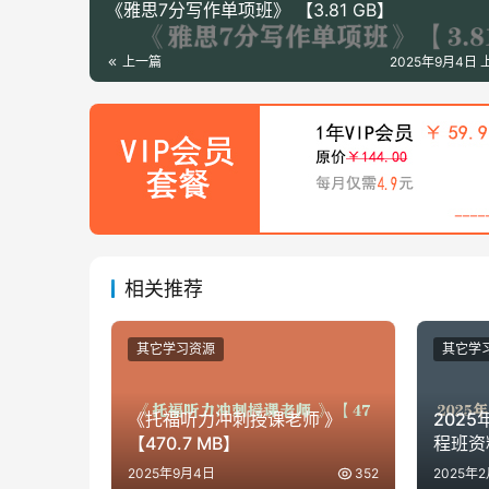
《雅思7分写作单项班》 【3.81 GB】
上一篇
2025年9月4日 上
相关推荐
其它学习资源
其它学
《托福听力冲刺授课老师 》
202
【470.7 MB】
程班资
2025年9月4日
352
2025年2