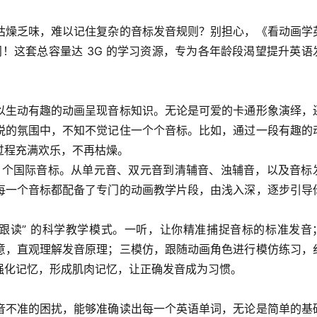
枯燥乏味，难以记住复杂的音标发音规则？别担心，《看动画学
门！这套总容量达 3G 的学习资源，专为各年龄段渴望提升英语
以生动有趣的动画呈现音标知识。无论是可爱的卡通形象演绎，
悦的氛围中，不知不觉记住一个个音标。比如，通过一段有趣的
过程充满欢乐，不再枯燥。
48 个国际音标。从单元音、双元音到清辅音、浊辅音，以及音标
每一个音标都配备了专门的动画教学片段，由浅入深，逐步引导
四跟读” 的科学教学模式。一听，让你精准捕捉音标的标准发音
意，直观理解发音原理；三模仿，跟随动画角色进行模仿练习，
强化记忆，形成肌肉记忆，让正确发音成为习惯。
音不准的困扰，能够准确读出每一个英语单词，无论是简单的基