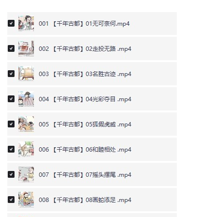
母
婴
早
教
A
I
教
程
资
源
初
中
资
料