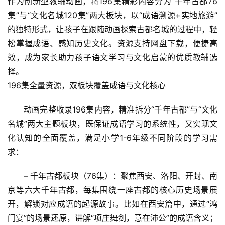
作为创新型教辅动画，将196集精彩内容分为“千年古都76
集”与“文化名城120集”两大板块，以“成语溯源+实地旅游”
的独特形式，让孩子在跟随动画探索古都名城的过程中，轻
松掌握成语、感知历史文化。资源支持网盘下载，便捷高
效，成为家长助力孩子语文学习与文化启蒙的优质教辅选
择。
196集全量资源，双板块覆盖成语与文化核心
动画完整收录196集内容，精准拆分“千年古都”与“文化
名城”两大主题板块，既保证成语学习的系统性，又实现文
化认知的全面覆盖，满足小学1-6年级不同阶段的学习需
求：
– 千年古都板块（76集）：聚焦西安、洛阳、开封、南
京等六大千年古都，每集围绕一座古都的核心历史场景展
开，解锁对应成语的起源故事。比如在西安篇中，通过“鸿
门宴”的场景还原，讲解“项庄舞剑，意在沛公”的成语含义；