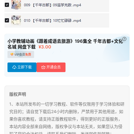
小
学
资
料
登录
注册
已付
自
小学教辅动画《跟着成语去旅游》196集全 千年古都+文化
名城 网盘下载
¥3.00
媒
体
VIP会员
免费
资
立即下载
开通会员
源
高
中
版权声明
资
1、本站所发布的一切学习教程、软件等仅限用于学习体验和研
料
究目的；请自觉下载后24小时内删除，严禁用于其他用途，如
果你喜欢教程，请支持正版教程软件，得到更好的正版服务，
儿
本站内容全部来自网络，版权争议与本站无关，如果您认为侵
童
犯了您的合法权益，请联系我们删除。发送邮件到邮箱：