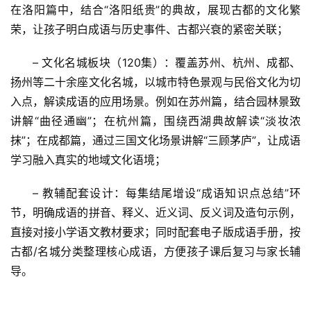
在洛阳篇中，结合“洛阳纸贵”的典故，展现古都的文化繁
荣，让孩子明白成语与历史事件、古都兴衰的紧密关联；
– 文化名城板块（120集）：覆盖苏州、杭州、成都、
扬州等二十余座文化名城，以城市特色景观与民俗文化为切
入点，解读成语的应用场景。例如在苏州篇，结合园林景致
讲解“曲径通幽”；在杭州篇，围绕西湖典故解读“淡妆浓
抹”；在成都篇，通过三国文化场景讲解“三顾茅庐”，让成语
学习融入真实的地域文化语境；
– 教辅配套设计：每集结尾增设“成语知识点总结”环
节，明确成语的拼音、释义、近义词、反义词及造句示例，
直接对接小学语文教材要求；同时配套电子版成语手册，按
古都/名城分类整理核心成语，方便孩子课后复习与家长辅
导。
首
页