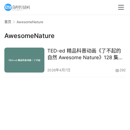
A
I
首页
AwesomeNature
教
AwesomeNature
程
资
源
TED-ed 精品科普动画《了不起的
自然 Awesome Nature》128 集全
集 高清双语
初
2026年4月7日
292
中
资
料
小
学
资
料