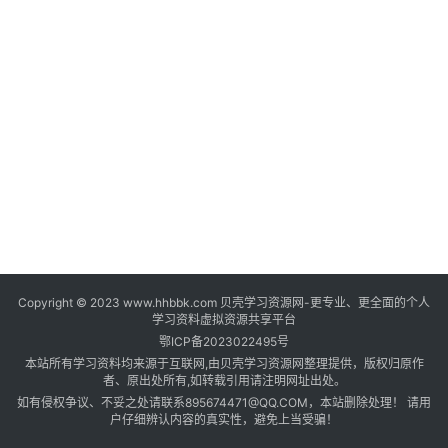
登录
注册
自
媒
体
资
源
高
中
资
料
Copyright © 2023 www.hhbbk.com 贝壳学习资源网-更专业、更全面的个人
儿
学习资料虚拟资源共享平台
童
鄂ICP备2023022495号
国
本站所有学习资料均来源于互联网,由贝壳学习资源网整理提供，版权归原作
学
者、原出处所有,如转载引用请注明网址出处。
如有侵权争议、不妥之处请联系895674471@QQ.COM，本站删除处理！ 请用
启
户仔细辨认内容的真实性，避免上当受骗！
蒙